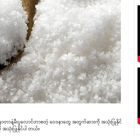
းနာတာနဲ့မီးပူလောင်တာစတဲ့ ဝေဒနာတွေ အတွက်ဆားကို အသုံးပြုနိုင်
သုံးပြုနိုင်ပါ တယ်။