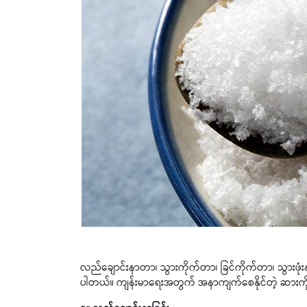
လည်ချောင်းနာတာ၊ သွားကိုက်တာ၊ ခြင်ကိုက်တာ၊ သွားဖုံ
ပါတယ်။ ကျန်းမာရေးအတွက် အနာကျက်စေနိုင်တဲ့ ဆားကို အ