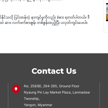
်နိုင်သလို ပြင်းထန်တဲ့ နာကျင်မှုကိုလည်း ခံစား ရတတ်ပါတယ်။ ဒီ
ဲ ဆား လက်ဖက်စားဇွန်း တစ်ဇွန်းထည့်ပြီး ပလုတ်ကျင်းပေးပါ။
Contact Us
No. 258(B), 294-295, Ground Floor
Nyaung Pin Lay Market Plaza, Lanmadaw
Twonship,
Yangon, Myanmar