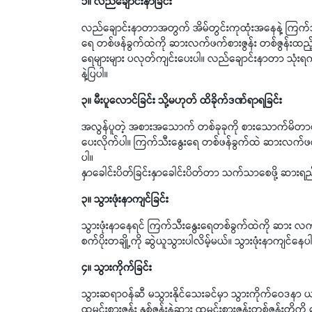
၁။ လည်ချောင်းနာခြင်း
လည်ချောင်းနာတာအတွက် အိမ်တွင်းကုထုံးအနေနဲ့ ကြက်သီ
ရေ တစ်ဖန်ခွက်ထဲကို ဆားလက်ဖက်စားဇွန်း တစ်ဇွန်းထည့်ပ
ရေများများ ပလုတ်ကျင်းပေးပါ။ လည်ချောင်းနာတာ သုံးရက
နဲ့ပြပါ။
၃။ မီးပူလောင်ခြင်း သို့မဟုတ် ထိခိုက်ဒဏ်ရာရခြင်း
အလွန်ပူတဲ့ အစားအသောက် တစ်ခုခုကို စားသောက်မိတာကြေ
ပေးလိုက်ပါ။ ကြက်သီးနွေးရေ တစ်ဖန်ခွက်ထဲ ဆားလက်ဖက်
ပါ။
နှာခေါင်းပိတ်ခြင်းနှာခေါင်းပိတ်တာ သက်သာစေဖို့ ဆား
၃။ သွားဖုံးနာကျင်ခြင်း
သွားဖုံးနာနေရင် ကြက်သီးနွေးရေတစ်ခွက်ထဲကို ဆား လက်ဖ
စက်ပိုးတချို့ကို ဆွဲယူသွားပါလိမ့်မယ်။ သွားဖုံးနာကျင်န
၄။ သွားကိုက်ခြင်း
သွားဆရာဝန်ဆီ မသွားနိုင်သေးခင်မှာ သွားကိုက်ဝေဒန
ထမင်းစားဇွန်း နှစ်ဇွန်းနဲ့ဆား ထမင်းစားဇွန်းတစ်ဇွန်းတို့