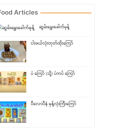
Food Articles
ဆွမ်းမွှေးခေါက်မုန့်
ငါးဖယ်လုံးတုတ်ထိုးကြော်
ပဲ ကြော် (သို့) ပဲကပ် ကြော်
ပီလောပီနံ မုန့်လုံးကြီးကြော်