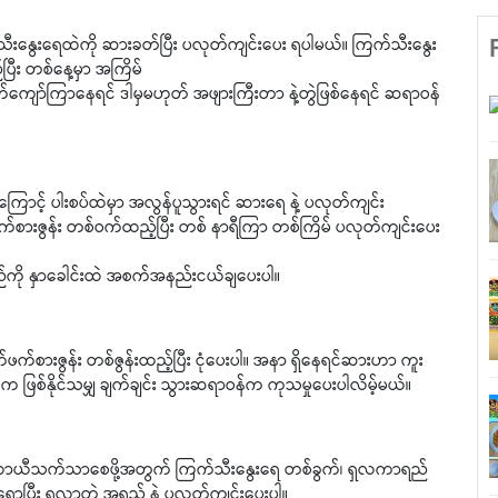
းနွေးရေထဲကို ဆားခတ်ပြီး ပလုတ်ကျင်းပေး ရပါမယ်။ ကြက်သီးနွေး
ြီး တစ်နေ့မှာ အကြိမ်
်ကျော်ကြာနေရင် ဒါမှမဟုတ် အဖျားကြီးတာ နဲ့တွဲဖြစ်နေရင် ဆရာဝန်
ာင့် ပါးစပ်ထဲမှာ အလွန်ပူသွားရင် ဆားရေ နဲ့ ပလုတ်ကျင်း
စားဇွန်း တစ်ဝက်ထည့်ပြီး တစ် နာရီကြာ တစ်ကြိမ် ပလုတ်ကျင်းပေး
ရည်ကို နှာခေါင်းထဲ အစက်အနည်းငယ်ချပေးပါ။
က်စားဇွန်း တစ်ဇွန်းထည့်ပြီး ငုံပေးပါ။ အနာ ရှိနေရင်ဆားဟာ ကူး
ေပါက ဖြစ်နိုင်သမျှ ချက်ချင်း သွားဆရာဝန်က ကုသမှုပေးပါလိမ့်မယ်။
ာ ယာယီသက်သာစေဖို့အတွက် ကြက်သီးနွေးရေ တစ်ခွက်၊ ရှလကာရည်
ကို ရောပြီး ရလာတဲ့ အရည် နဲ့ ပလုတ်ကျင်းပေးပါ။