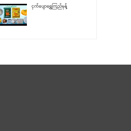
ငှက်ပျောရွှေကြည်မုန့်