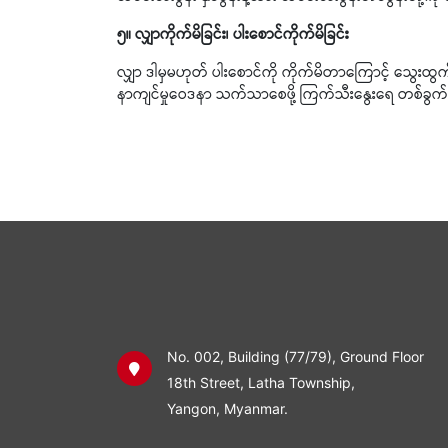
၅။ လျှာကိုက်မိခြင်း၊ ပါးစောင်ကိုက်မိခြင်း
လျှာ ဒါမှမဟုတ် ပါးစောင်ကို ကိုက်မိတာကြောင့် သွေးထွက
နာကျင်မှုဝေဒနာ သက်သာစေဖို့ ကြက်သီးနွေးရေ တစ်ခွက်ထ
No. 002, Building (77/79), Ground Floor
18th Street, Latha Township,
Yangon, Myanmar.