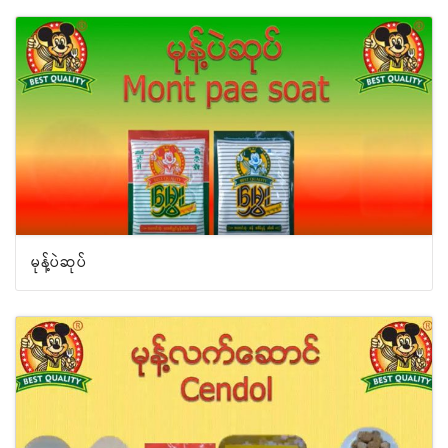
မုန့်ပဲဆုပ်