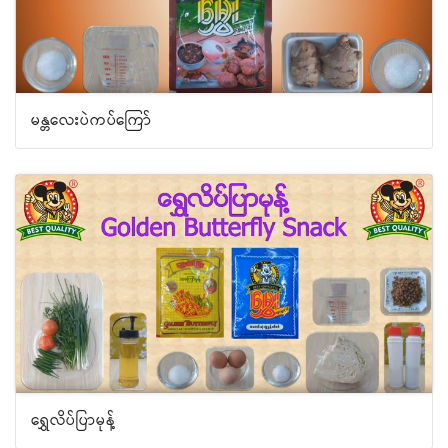
မန္တလေးပဲကပ်ကြော်
ရွှေလိပ်ပြာမုန့်