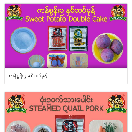
ကန်စွန်းဥ နှစ်ထပ်မုန့်