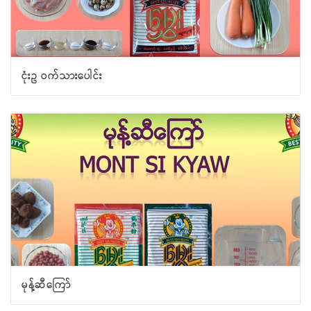
ငုံးဥ ဝက်သားပေါင်း
မုန့်ဆီကြော်