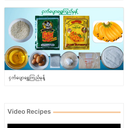
ငှက်ပျောရွှေကြည်မုန့်
Video Recipes