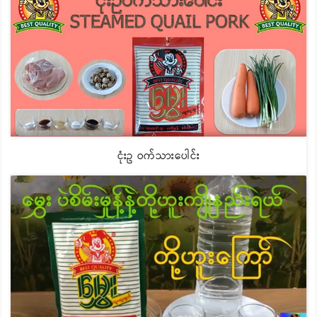
ငုံးဥ ဝက်သားပေါင်း