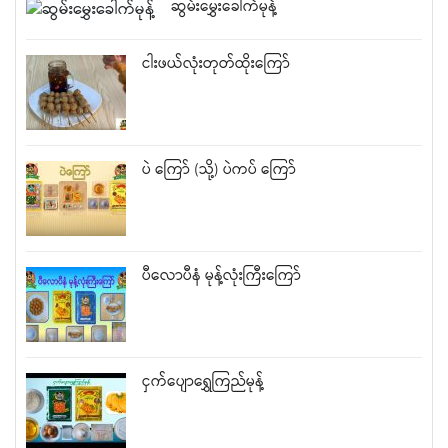
ဆွမ်းမွှေးခေါက်မုန့်
ငါးဖယ်လုံးတုတ်ထိုးကြော်
ပဲ ကြော် (သို့) ပဲကပ် ကြော်
ပီလောပီနံ မုန့်လုံးကြီးကြော်
ငှက်ပျောရွှေကြည်မုန့်