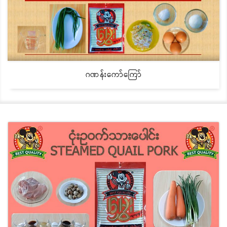
ဂဏန်းကော်ကြော်