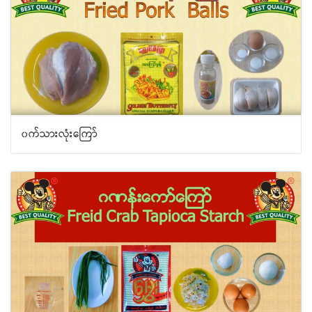
၀က်သားလုံးကြော်