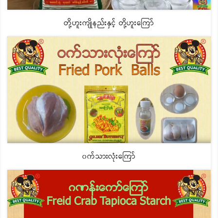
တို့ဟူးကျိုနည်းနှင့် တို့ဟူးကြော်
၀က်သားလုံးကြော်