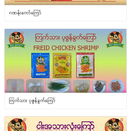
ဂဏန်းကော်ကြော်
ကြက်သား ပုဇွန်ခွက်ကြော်