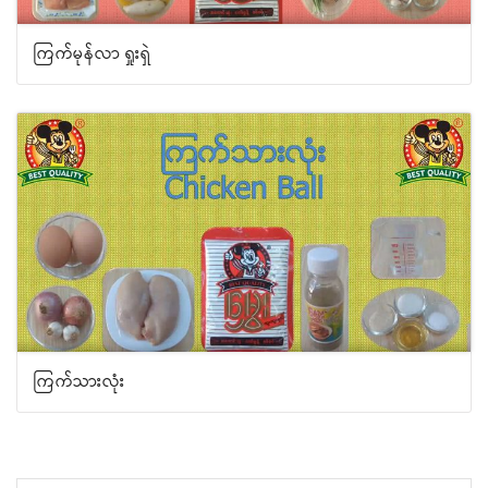
ကြက်မုန်လာ ရှုးရှဲ
ကြက်သားလုံး