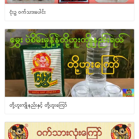
ငုံးဥ ဝက်သားပေါင်း
တို့ဟူးကျိုနည်းနှင့် တို့ဟူးကြော်