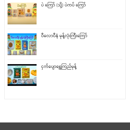
ပဲ ကြော် (သို့) ပဲကပ် ကြော်
ပီလောပီနံ မုန့်လုံးကြီးကြော်
ငှက်ပျောရွှေကြည်မုန့်