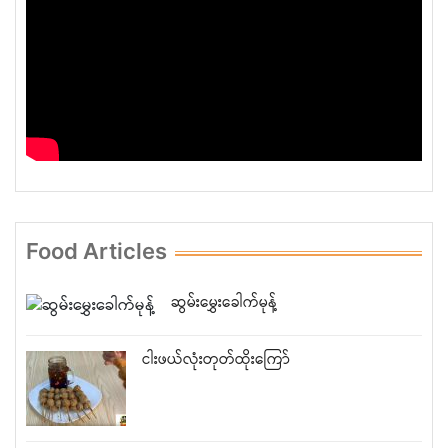
Food Articles
ဆွမ်းမွှေးခေါက်မုန့်
ငါးဖယ်လုံးတုတ်ထိုးကြော်