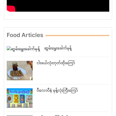
Food Articles
ဆွမ်းမွှေးခေါက်မုန့်
ငါးဖယ်လုံးတုတ်ထိုးကြော်
ပီလောပီနံ မုန့်လုံးကြီးကြော်