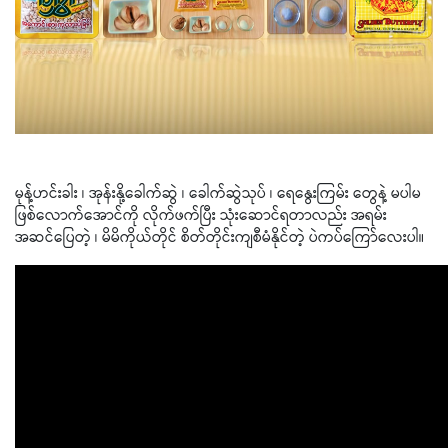
မုန့်ဟင်းခါး ၊ အုန်းနို့ခေါက်ဆွဲ ၊ ခေါက်ဆွဲသုပ် ၊ ရေနွေးကြမ်း တွေနဲ့ မပါမ
ဖြစ်လောက်အောင်ကို လိုက်ဖက်ပြီး သုံးဆောင်ရတာလည်း အရမ်း
အဆင်ပြေတဲ့ ၊ မိမိကိုယ်တိုင် စိတ်တိုင်းကျစီမံနိုင်တဲ့ ပဲကပ်ကြော်လေးပါ။